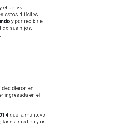
 el de las
n estos difíciles
undo
y por recibir el
ido sus hijos,
.
s decidieron en
r ingresada en el
2014
que la mantuvo
gilancia médica y un