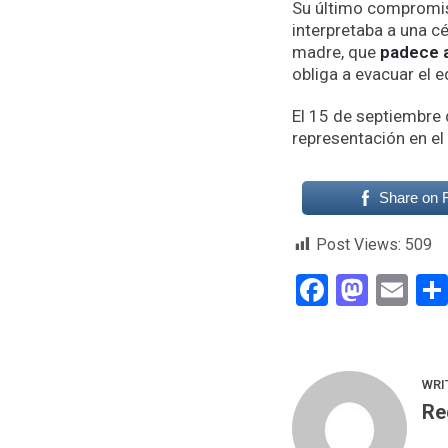
Su último compromis
interpretaba a una cé
madre, que
padece 
obliga a evacuar el ed
El 15 de septiembre 
representación en el
Share on 
Post Views:
509
Faceboo
Mast
Em
WRI
Re