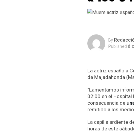
Redacci
By
di
Published
La actriz española C
de Majadahonda (Mad
“Lamentamos informa
02:00 en el Hospital
consecuencia de
un
remitido a los medi
La capilla ardiente de
horas de este sábad