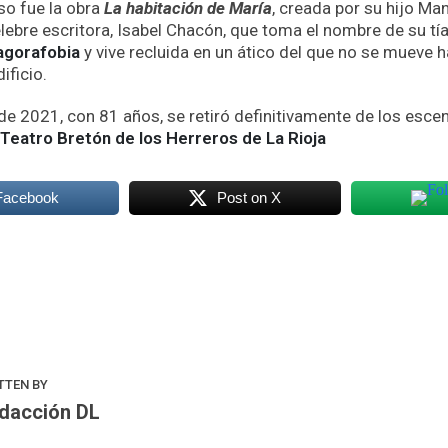
o fue la obra
La habitación de María
, creada por su hijo Ma
lebre escritora, Isabel Chacón, que toma el nombre de su tía 
agorafobia
y vive recluida en un ático del que no se mueve 
ificio.
de 2021, con 81 años, se retiró definitivamente de los esce
Teatro Bretón de los Herreros de La Rioja
Facebook
Post on X
k
odon
ail
Compartir
TTEN BY
dacción DL