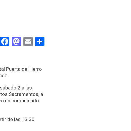
Facebook
Mastodon
Email
Compartir
al Puerta de Hierro
nez.
sábado 2 a las
ntos Sacramentos, a
a en un comunicado
rtir de las 13:30