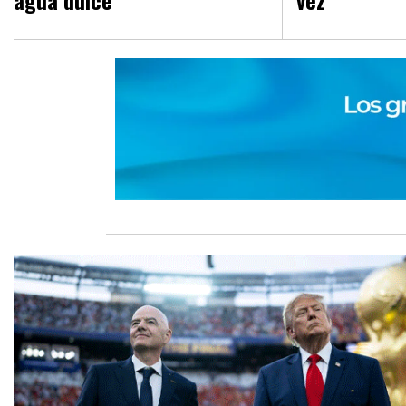
agua dulce
vez