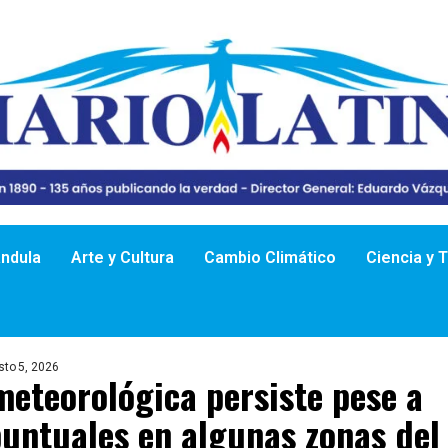
ándula
Arte y Cultura
Cambio Climático
Ciencia y 
sto 5, 2026
eteorológica persiste pese a
puntuales en algunas zonas del