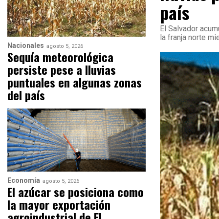
país
El Salvador acumu
la franja norte mi
Nacionales
agosto 5, 2026
Sequía meteorológica
persiste pese a lluvias
puntuales en algunas zonas
del país
Economía
agosto 5, 2026
El azúcar se posiciona como
la mayor exportación
agroindustrial de El