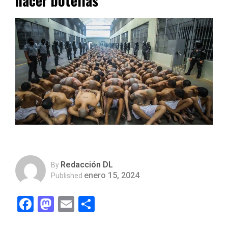
hacer botellas”
Redacción DL
By
enero 15, 2024
Published
Facebook
Mastodon
Email
Compartir