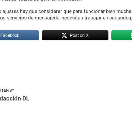
s ajustes hay que considerar que para funcionar bien mucha
 los servicios de mensajería, necesitan trabajar en segundo 
 Facebook
Post on X
k
odon
ail
Compartir
TTEN BY
dacción DL