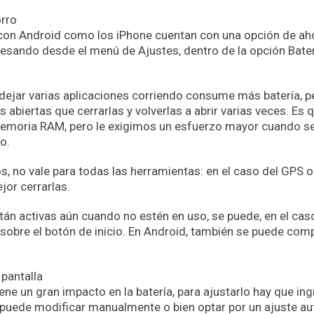
orro
 con Android como los iPhone cuentan con una opción de aho
resando desde el menú de Ajustes, dentro de la opción Bater
dejar varias aplicaciones corriendo consume más batería, pe
 abiertas que cerrarlas y volverlas a abrir varias veces. Es
 memoria RAM, pero le exigimos un esfuerzo mayor cuando se 
o.
, no vale para todas las herramientas: en el caso del GPS o
jor cerrarlas.
tán activas aún cuando no estén en uso, se puede, en el cas
 sobre el botón de inicio. En Android, también se puede co
 pantalla
 tiene un gran impacto en la batería, para ajustarlo hay que i
 puede modificar manualmente o bien optar por un ajuste a