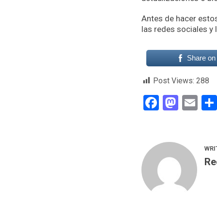
Antes de hacer esto
las redes sociales y
Share on
Post Views:
288
Faceboo
Mast
Em
WRI
Re