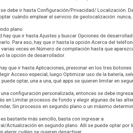
 se debe ir hasta Configuración/Privacidad/ Localización. D
optar cuándo emplear el servicio de geolocalización: nunca, 
undo plano
 hay que ir hasta Ajustes y buscar Opciones de desarrollador
arlo. Para eso, hay que ir hasta la opción Acerca del teléfo
 varias veces en Número de compilación hasta que aparezca
vó la opción de desarrollador.
hay que ir hasta Aplicaciones, presionar en los tres botones
legir Acceso especial, luego Optimizar uso de la batería, se
e puede optar, una a una, qué apps se quieren limitar en seg
 una configuración personalizada, entonces se debe ingres
és en Limitar procesos de fondo y elegir algunas de las alte
tándar, Sin procesos en segundo plano o un máximo determi
 es bastante más sencillo, basta con ingresar a
l/Actualización en segundo plano. Allí se puede optar por l
n elegir cuáles se quieren desactivar.