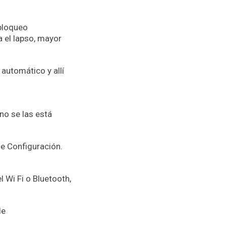
 bloqueo
 el lapso, mayor
 automático y allí
no se las está
de Configuración.
 Wi Fi o Bluetooth,
de
.