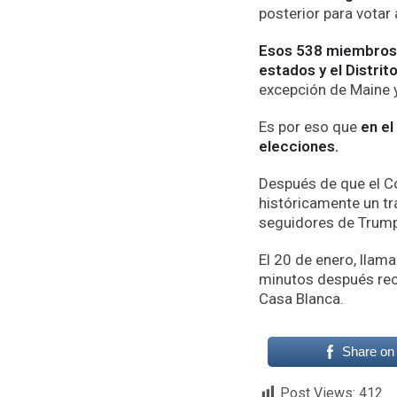
posterior para votar 
Esos 538 miembros e
estados y el Distri
excepción de Maine y
Es por eso que
en el
elecciones.
Después de que el Co
históricamente un tr
seguidores de Trump 
El 20 de enero, llam
minutos después reco
Casa Blanca.
Share on
Post Views:
412