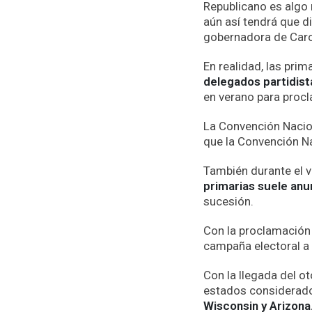
Republicano es algo m
aún así tendrá que d
gobernadora de Caro
En realidad, las pri
delegados partidist
en verano para proc
La Convención Nacion
que la Convención Na
También durante el v
primarias suele anu
sucesión.
Con la proclamación 
campaña electoral a 
Con la llegada del o
estados considerados
Wisconsin y Arizona