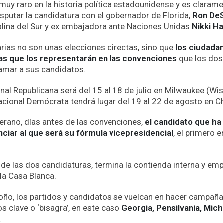
uy raro en la historia política estadounidense y es claramen
isputar la candidatura con el gobernador de Florida,
Ron DeS
lina del Sur y ex embajadora ante Naciones Unidas
Nikki Ha
marias no son unas elecciones directas, sino que
los ciudadan
as que los representarán en las convenciones
que los dos
lamar a sus candidatos.
al Republicana será del 15 al 18 de julio en Milwaukee (Wi
cional Demócrata tendrá lugar del 19 al 22 de agosto en Chi
erano, días antes de las convenciones,
el candidato que ha
nciar al que será su fórmula vicepresidencial
, el primero e
de las dos candidaturas, termina la contienda interna y emp
la Casa Blanca.
toño, los partidos y candidatos se vuelcan en hacer campaña
 clave o ‘bisagra’, en este caso
Georgia, Pensilvania, Mich
.