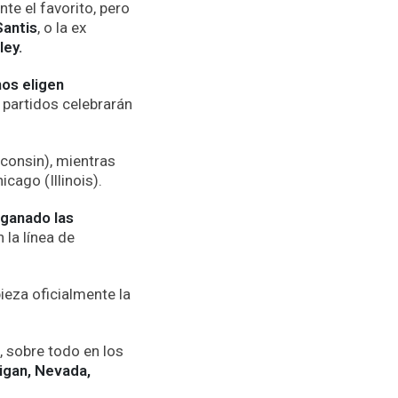
te el favorito, pero
antis
, o la ex
ley.
os eligen
 partidos celebrarán
sconsin), mientras
cago (Illinois).
 ganado las
n la línea de
ieza oficialmente la
, sobre todo en los
igan, Nevada,