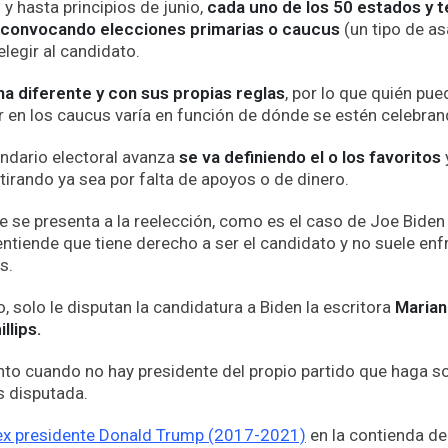
 hasta principios de junio,
cada uno de los 50 estados y t
 convocando elecciones primarias o caucus
(un tipo de a
egir al candidato.
a diferente y con sus propias reglas
, por lo que quién pue
ar en los caucus varía en función de dónde se estén celebran
ndario electoral avanza
se va definiendo el o los favoritos
tirando ya sea por falta de apoyos o de dinero.
 se presenta a la reelección, como es el caso de Joe Biden
entiende que tiene derecho a ser el candidato y no suele enf
s.
, solo le disputan la candidatura a Biden la escritora
Marian
llips.
nto cuando no hay presidente del propio partido que haga so
 disputada.
ex presidente Donald Trump (2017-2021)
en la contienda de