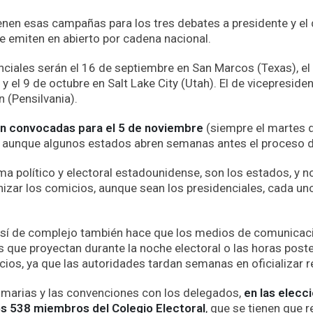
nen esas campañas para los tres debates a presidente y el
e emiten en abierto por cadena nacional.
ciales serán el 16 de septiembre en San Marcos (Texas), el
 y el 9 de octubre en Salt Lake City (Utah). El de vicepreside
 (Pensilvania).
án convocadas para el 5 de noviembre
(siempre el martes 
, aunque algunos estados abren semanas antes el proceso d
a político y electoral estadounidense, son los estados, y no
zar los comicios, aunque sean los presidenciales, cada un
así de complejo también hace que los medios de comunicac
s que proyectan durante la noche electoral o las horas poste
ios, ya que las autoridades tardan semanas en oficializar r
imarias y las convenciones con los delegados,
en las elecci
los 538 miembros del Colegio Electoral
, que se tienen que r