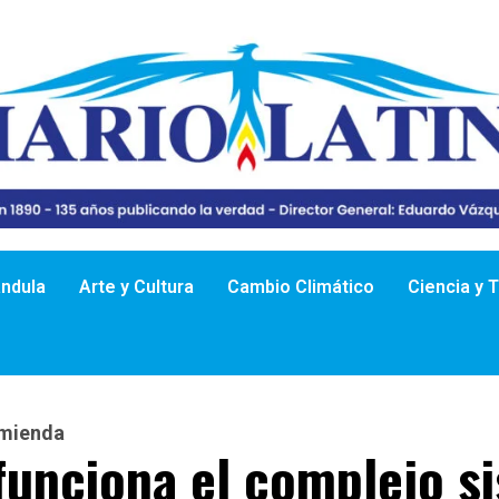
ándula
Arte y Cultura
Cambio Climático
Ciencia y 
omienda
unciona el complejo s