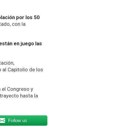
lación por los 50
ado, con la
están en juego las
tación,
al Capitolio de los
n el Congreso y
trayecto hasta la
Follow us