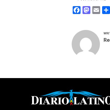
Faceboo
Mast
Em
WRI
Re