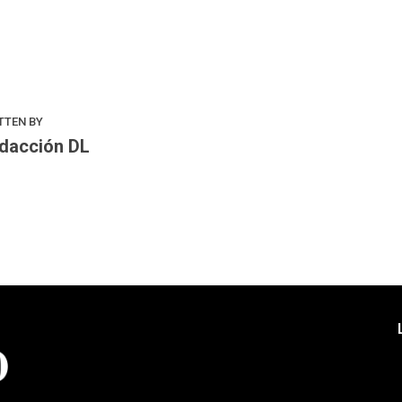
k
odon
ail
Compartir
TTEN BY
dacción DL