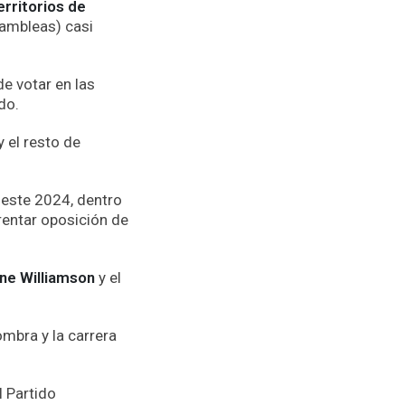
erritorios de
sambleas) casi
de votar en las
do.
y el resto de
 este 2024, dentro
rentar oposición de
ne Williamson
y el
mbra y la carrera
l Partido