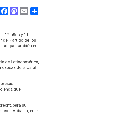
Facebook
Mastodon
Email
Compartir
s a 12 años y 11
 del Partido de los
caso que también es
de de Latinoamérica,
 cabeza de ellos el
mpresas
acienda que
recht, para su
finca Atibahia, en el