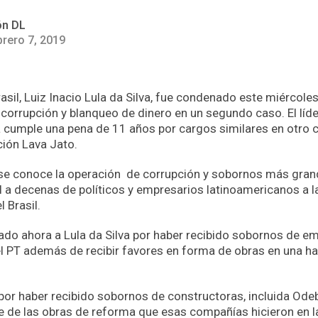
ón DL
brero 7, 2019
asil, Luiz Inacio Lula da Silva, fue condenado este miércole
corrupción y blanqueo de dinero en un segundo caso. El líder
a cumple una pena de 11 años por cargos similares en otro 
ción Lava Jato.
 se conoce la operación de corrupción y sobornos más gran
l a decenas de políticos y empresarios latinoamericanos a la
l Brasil.
ado ahora a Lula da Silva por haber recibido sobornos de e
l PT además de recibir favores en forma de obras en una h
or haber recibido sobornos de constructoras, incluida Odeb
e de las obras de reforma que esas compañías hicieron en la 