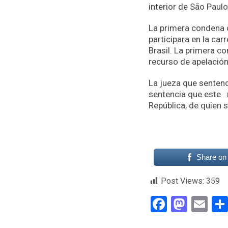
interior de São Paulo
La primera condena c
participara en la car
Brasil. La primera c
recurso de apelación
La jueza que sentenc
sentencia que este r
República, de quien
Share on
Post Views:
359
Faceboo
Mast
Em