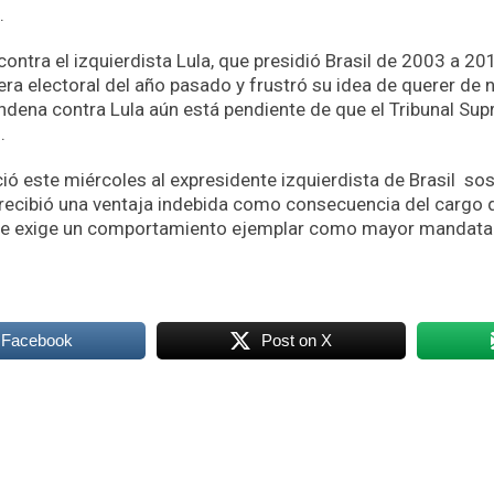
.
ontra el izquierdista Lula, que presidió Brasil de 2003 a 201
rera electoral del año pasado y frustró su idea de querer de
ondena contra Lula aún está pendiente de que el Tribunal Su
.
ió este miércoles al expresidente izquierdista de Brasil sos
ecibió una ventaja indebida como consecuencia del cargo d
 se exige un comportamiento ejemplar como mayor mandatari
 Facebook
Post on X
k
odon
ail
Compartir