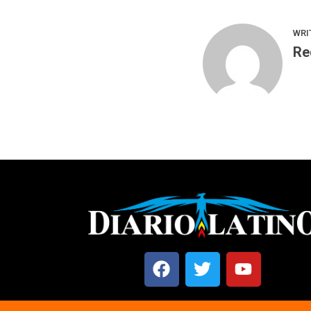
WRI
Re