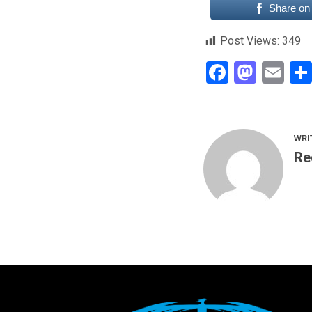
Share on
Post Views:
349
Faceboo
Mast
Em
WRI
Re