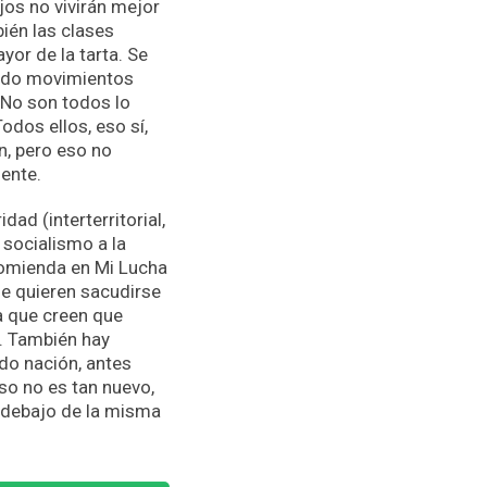
jos no vivirán mejor
ién las clases
or de la tarta. Se
rgido movimientos
. No son todos lo
odos ellos, eso sí,
n, pero eso no
ente.
ad (interterritorial,
l socialismo a la
comienda en Mi Lucha
ue quieren sacudirse
a que creen que
a. También hay
ado nación, antes
eso no es tan nuevo,
e debajo de la misma