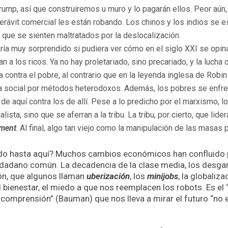
Trump, así que construiremos u muro y lo pagarán ellos. Peor aún
rávit comercial les están robando. Los chinos y los indios se e
 que se sienten maltratados por la deslocalización.
ía muy sorprendido si pudiera ver cómo en el siglo XXI se opi
 a los ricos. Ya no hay proletariado, sino precariado, y la lucha 
la contra el pobre, al contrario que en la leyenda inglesa de Robi
ia social por métodos heterodoxos. Además, los pobres se enfren
de aquí contra los de allí. Pese a lo predicho por el marxismo, lo
lista, sino que se aferran a la tribu. La tribu, por cierto, que lide
hment
. Al final, algo tan viejo como la manipulación de las masas 
o hasta aquí? Muchos cambios económicos han confluido 
udadano común. La decadencia de la clase media, los desgar
ión, que algunos llaman
uberización
, los
minijobs
, la globaliza
l bienestar, el miedo a que nos reemplacen los robots. Es el
ncomprensión” (Bauman) que nos lleva a mirar el futuro “no