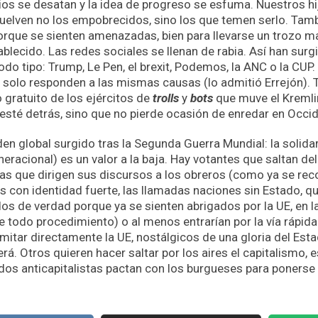
os se desatan y la idea de progreso se esfuma. Nuestros hi
uelven no los empobrecidos, sino los que temen serlo. Tamb
que se sienten amenazadas, bien para llevarse un trozo may
tablecido. Las redes sociales se llenan de rabia. Así han su
odo tipo: Trump, Le Pen, el brexit, Podemos, la ANC o la CUP
 solo responden a las mismas causas (lo admitió Errejón). T
 gratuito de los ejércitos de
trolls
y
bots
que muve el Kremli
esté detrás, sino que no pierde ocasión de enredar en Occid
en global surgido tras la Segunda Guerra Mundial: la solidarid
eneracional) es un valor a la baja. Hay votantes que saltan de
tas que dirigen sus discursos a los obreros (como ya se re
os con identidad fuerte, las llamadas naciones sin Estado, q
dos de verdad porque ya se sienten abrigados por la UE, en l
e todo procedimiento) o al menos entrarían por la vía rápid
mitar directamente la UE, nostálgicos de una gloria del Est
erá. Otros quieren hacer saltar por los aires el capitalismo, 
dos anticapitalistas pactan con los burgueses para poners