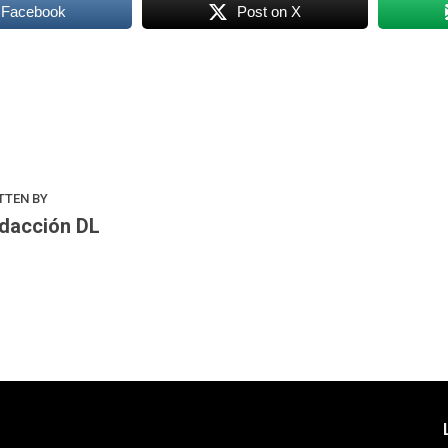
 Facebook
Post on X
k
odon
ail
Compartir
TTEN BY
dacción DL