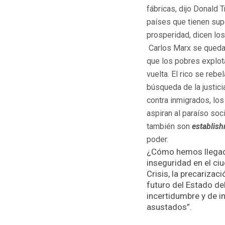
fábricas, dijo Donald 
países que tienen supe
prosperidad, dicen los
Carlos Marx se quedar
que los pobres explotan
vuelta. El rico se rebe
búsqueda de la justic
contra inmigrados, los 
aspiran al paraíso socia
también son
establis
poder.
¿Cómo hemos llegad
inseguridad en el ci
Crisis, la precarizac
futuro del Estado de
incertidumbre y de i
asustados”.