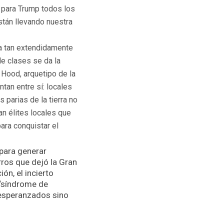
, para Trump todos los
stán llevando nuestra
na tan extendidamente
de clases se da la
n Hood, arquetipo de la
tan entre sí: locales
s parias de la tierra no
ran élites locales que
para conquistar el
para generar
ros que dejó la Gran
ción, el incierto
 “síndrome de
 esperanzados sino