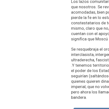
Los lazos comunitari
que nosotros. Se rev
acomodadas, bien por
pierde la fe en lo es
constestatarios de t
mismo, claro que no,
cuentan con el apoyo
significa que Moscú 
Se resquebraja el ord
interclasista, interg
ultraderecha, fascis
.Y tenemos territori
el poder de los Esta
seguirían (saltándos
quienes quieren dina
imperial, que no volv
pero ahora los llama
bandera.