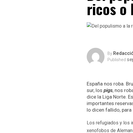
ricos o
Redacci
By
se
Published
España nos roba. Bru
sur, los
pigs
, nos rob
dice la Liga Norte. 
importantes reservas
lo dicen fallido, par
Los refugiados y los i
xenofobos de Alemania