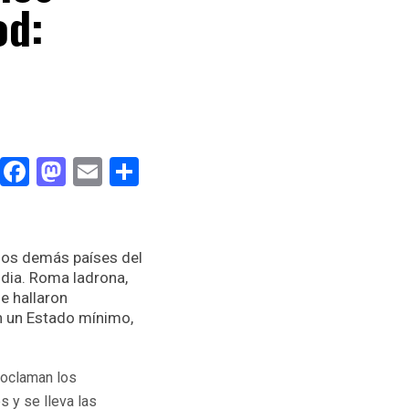
od:
Facebook
Mastodon
Email
Compartir
 los demás países del
ndia. Roma ladrona,
e hallaron
en un Estado mínimo,
roclaman los
 y se lleva las