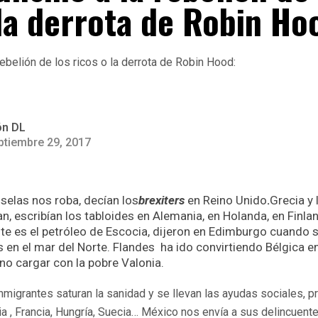
 la derrota de Robin Ho
ón DL
ptiembre 29, 2017
selas nos roba, decían los
brexiters
en Reino Unido
.
Grecia y
an, escribían los tabloides en Alemania, en Holanda, en Finla
Este es el petróleo de Escocia, dijeron en Edimburgo cuando s
 en el mar del Norte. Flandes ha ido convirtiendo Bélgica 
a no cargar con la pobre Valonia.
nmigrantes saturan la sanidad y se llevan las ayudas sociales, p
 , Francia, Hungría, Suecia… México nos envía a sus delincuentes