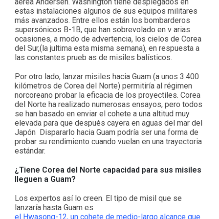
aérea Andersen. Washington tiene desplegados en
estas instalaciones algunos de sus equipos militares
más avanzados. Entre ellos están los bombarderos
supersónicos B-1B, que han sobrevolado en v arias
ocasiones, a modo de advertencia, los cielos de Corea
del Sur,(la jultima esta misma semana), en respuesta a
las constantes prueb as de misiles balísticos.
Por otro lado, lanzar misiles hacia Guam (a unos 3.400
kilómetros de Corea del Norte) permitiría al régimen
norcoreano probar la eficacia de los proyectiles. Corea
del Norte ha realizado numerosas ensayos, pero todos
se han basado en enviar el cohete a una altitud muy
elevada para que después cayera en aguas del mar del
Japón Dispararlo hacia Guam podría ser una forma de
probar su rendimiento cuando vuelan en una trayectoria
estándar.
¿Tiene Corea del Norte capacidad para sus misiles
lleguen a Guam?
Los expertos así lo creen. El tipo de misil que se
lanzaría hasta Guam es
el Hwasong-12, un cohete de medio-largo alcance que