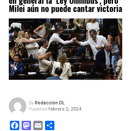
en general la ‘Ley Ómnibus’, pero
Milei aún no puede cantar victoria
Redacción DL
By
febrero 2, 2024
Published
Facebook
Mastodon
Email
Compartir