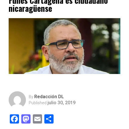
Funes Cartagena es ciudadano
nicaragüense
Redacción DL
By
julio 30, 2019
Published
Facebook
Mastodon
Email
Compartir