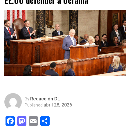
EE.UU defender a Ucrania
Redacción DL
By
abril 28, 2026
Published
Facebook
Mastodon
Email
Compartir