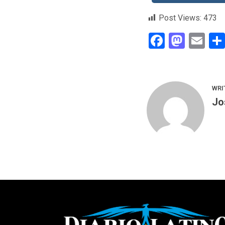
Post Views:
473
Faceboo
Mast
Em
WRI
Jo