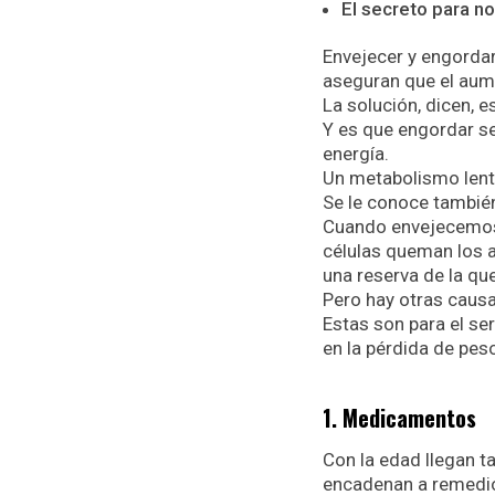
El secreto para n
Envejecer y engordar
aseguran que el aume
La solución, dicen, 
Y es que engordar s
energía.
Un metabolismo lent
Se le conoce tambié
Cuando envejecemos,
células queman los a
una reserva de la qu
Pero hay otras cau
Estas son para el ser
en la pérdida de pes
1. Medicamentos
Con la edad llegan 
encadenan a remedio