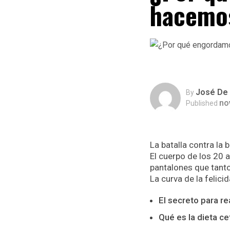
hacemo
José De 
By
no
Published
La batalla contra la
El cuerpo de los 20 
pantalones que tanto 
La curva de la felici
El secreto para re
Qué es la dieta c