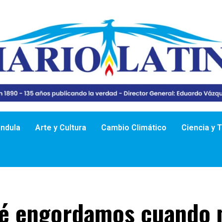
ándula
Arte y Cultura
Cambio Climático
Ciencia y 
é engordamos cuando 