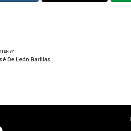
k
odon
ail
Compartir
TTEN BY
sé De León Barillas