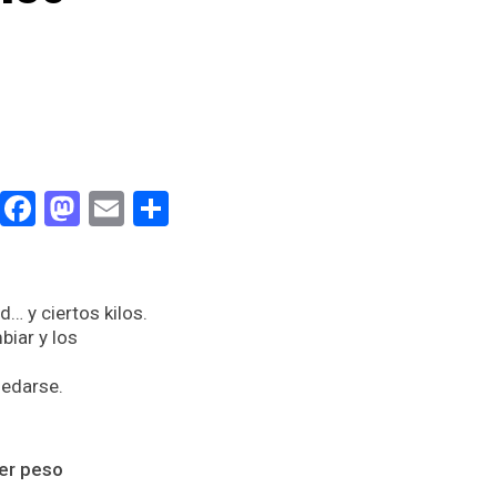
Facebook
Mastodon
Email
Compartir
… y ciertos kilos.
biar y los
uedarse.
der peso