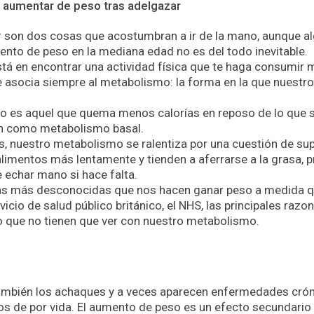
o aumentar de peso tras adelgazar
 son dos cosas que acostumbran a ir de la mano, aunque al
nto de peso en la mediana edad no es del todo inevitable.
está en encontrar una actividad física que te haga consumir 
e asocia siempre al metabolismo: la forma en la que nuest
o es aquel que quema menos calorías en reposo de lo que s
n como metabolismo basal.
 nuestro metabolismo se ralentiza por una cuestión de sup
limentos más lentamente y tienden a aferrarse a la grasa, 
e echar mano si hace falta.
sas más desconocidas que nos hacen ganar peso a medida 
vicio de salud público británico, el NHS, las principales ra
o que no tienen que ver con nuestro metabolismo.
también los achaques y a veces aparecen enfermedades cró
s de por vida. El aumento de peso es un efecto secundar