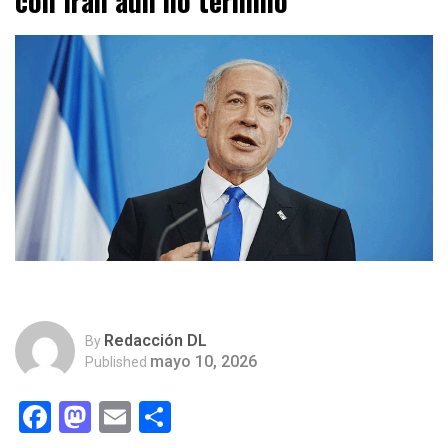
con Irán aún no terminó
Redacción DL
By
mayo 10, 2026
Published
Facebook
Mastodon
Email
Compartir