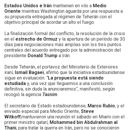
Estados Unidos e Irán
mantienen en vilo a
Medio
Oriente
mientras Washington aguarda por una respuesta a
su propuesta entregada al régimen de Teherán con el
objetivo principal de acordar un alto el fuego.
La finalización formal del conflicto, la resolución de la crisis
en el
estrecho de Ormuz
y la apertura de un período de 30
días para negociaciones más amplias son los tres puntos
centrales del acuerdo entregado por la administración del
presidente
Donald Trump
a Irán.
Desde Teherán, el portavoz del Ministerio de Exteriores
iraní,
Ismail Bagaei
, afirmó que la iniciativa estadounidense
sigue en evaluación. “
La propuesta está siendo
estudiada
y, una vez que lleguemos a una conclusión
definitiva, sin duda la anunciaremos”, manifestó, según
recogió la agencia
Tasnim
.
El secretario de Estado estadounidense,
Marco Rubio
, y el
enviado especial para Medio Oriente,
Steve
Witkoff
,mantuvieron una reunión el sábado en Miami con el
primer ministro qatarí,
Mohammed bin Abdulrahman al
Thani
, para tratar la guerra en Irán, pero no se conocieron