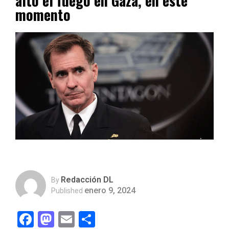
alto el fuego en Gaza, en este
momento
Redacción DL
By
enero 9, 2024
Published
Facebook
Mastodon
Email
Compartir