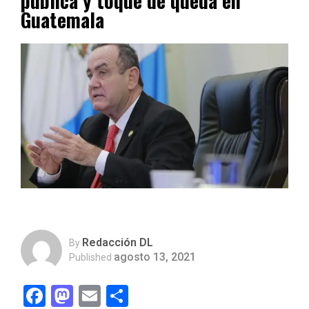
pública y toque de queda en
Guatemala
Redacción DL
By
agosto 13, 2021
Published
Facebook
Mastodon
Email
Compartir