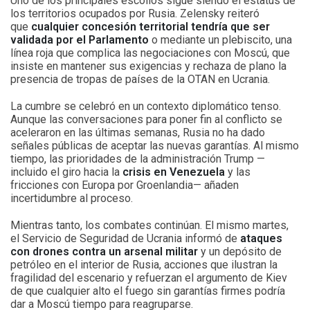
Uno de los principales escollos sigue siendo el estatus de
los territorios ocupados por Rusia. Zelensky reiteró
que
cualquier concesión territorial tendría que ser
validada por el Parlamento
o mediante un plebiscito, una
línea roja que complica las negociaciones con Moscú, que
insiste en mantener sus exigencias y rechaza de plano la
presencia de tropas de países de la OTAN en Ucrania.
La cumbre se celebró en un contexto diplomático tenso.
Aunque las conversaciones para poner fin al conflicto se
aceleraron en las últimas semanas, Rusia no ha dado
señales públicas de aceptar las nuevas garantías. Al mismo
tiempo, las prioridades de la administración Trump —
incluido el giro hacia la
crisis en Venezuela
y las
fricciones con Europa por Groenlandia— añaden
incertidumbre al proceso.
Mientras tanto, los combates continúan. El mismo martes,
el Servicio de Seguridad de Ucrania informó de
ataques
con drones contra un arsenal militar
y un depósito de
petróleo en el interior de Rusia, acciones que ilustran la
fragilidad del escenario y refuerzan el argumento de Kiev
de que cualquier alto el fuego sin garantías firmes podría
dar a Moscú tiempo para reagruparse.