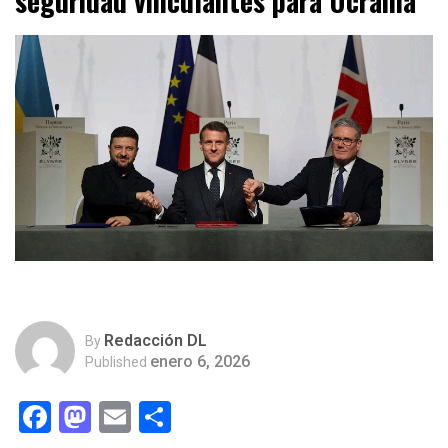
seguridad vinculantes para Ucrania
Redacción DL
By
enero 6, 2026
Published
Facebook
Mastodon
Email
Compartir