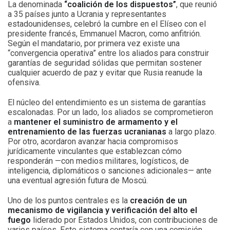
La denominada
“coalición de los dispuestos”
, que reunió
a 35 países junto a Ucrania y representantes
estadounidenses, celebró la cumbre en el Elíseo con el
presidente francés, Emmanuel Macron, como anfitrión.
Según el mandatario, por primera vez existe una
“convergencia operativa” entre los aliados para construir
garantías de seguridad sólidas que permitan sostener
cualquier acuerdo de paz y evitar que Rusia reanude la
ofensiva.
El núcleo del entendimiento es un sistema de garantías
escalonadas. Por un lado, los aliados se comprometieron
a
mantener el suministro de armamento y el
entrenamiento de las fuerzas ucranianas
a largo plazo.
Por otro, acordaron avanzar hacia compromisos
jurídicamente vinculantes que establezcan cómo
responderán —con medios militares, logísticos, de
inteligencia, diplomáticos o sanciones adicionales— ante
una eventual agresión futura de Moscú.
Uno de los puntos centrales es la
creación de un
mecanismo de vigilancia y verificación del alto el
fuego
liderado por Estados Unidos, con contribuciones de
varios países. Este sistema contaría con una comisión