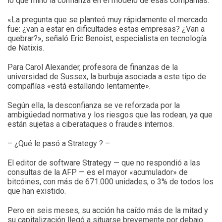
lo que minó la confianza en el modelo de esas compañías.
«La pregunta que se planteó muy rápidamente el mercado
fue: ¿van a estar en dificultades estas empresas? ¿Van a
quebrar?», señaló Eric Benoist, especialista en tecnología
de Natixis.
Para Carol Alexander, profesora de finanzas de la
universidad de Sussex, la burbuja asociada a este tipo de
compañías «está estallando lentamente».
Según ella, la desconfianza se ve reforzada por la
ambigüedad normativa y los riesgos que las rodean, ya que
están sujetas a ciberataques o fraudes internos.
– ¿Qué le pasó a Strategy ? –
El editor de software Strategy — que no respondió a las
consultas de la AFP — es el mayor «acumulador» de
bitcóines, con más de 671.000 unidades, o 3% de todos los
que han existido.
Pero en seis meses, su acción ha caído más de la mitad y
su capitalización llegó a situarse brevemente por debajo