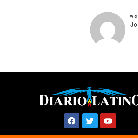
WRI
Jo