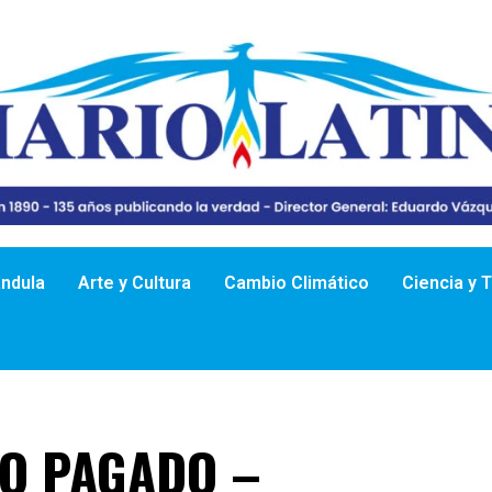
ándula
Arte y Cultura
Cambio Climático
Ciencia y 
O PAGADO –