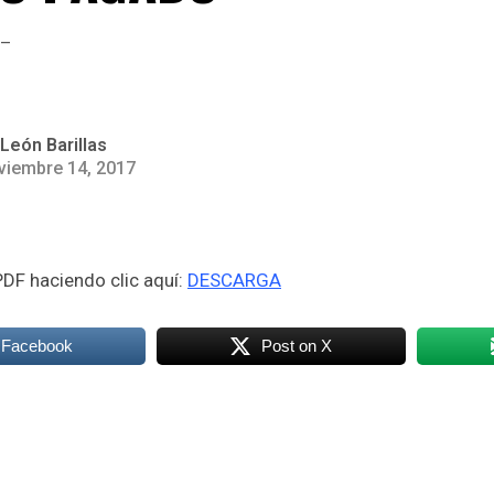
León Barillas
viembre 14, 2017
DF haciendo clic aquí:
DESCARGA
 Facebook
Post on X
k
odon
ail
Compartir