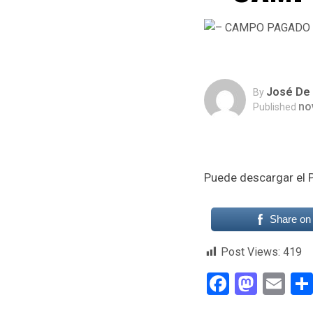
José De 
By
no
Published
Puede descargar el P
Share on
Post Views:
419
Faceboo
Mast
Em