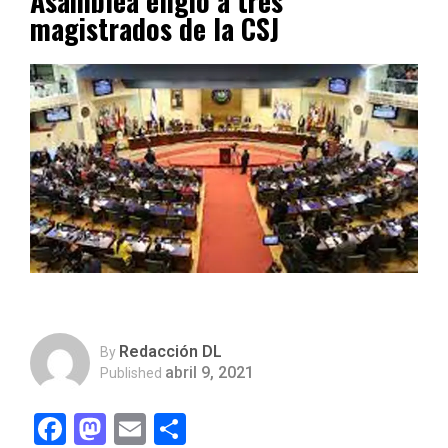
Asamblea eligió a tres
magistrados de la CSJ
Redacción DL
By
abril 9, 2021
Published
Facebook
Mastodon
Email
Compartir