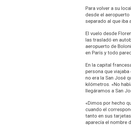
Para volver a su loca
desde el aeropuerto 
separado al que iba 
El vuelo desde Flore
las trasladó en autob
aeropuerto de Boloni
en París y todo parec
En la capital frances
persona que viajaba e
no era la San José q
kilómetros. «No hab
llegáramos a San Jos
«Dimos por hecho que
cuando el correspond
tanto en sus tarjeta
aparecía el nombre de