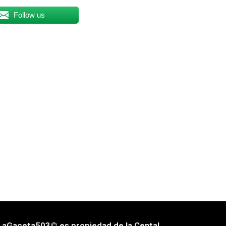
Follow us
LaGaceta503© es propiedad de la Cental