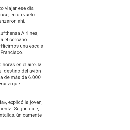
o viajar ese día
osé, en un vuelo
enzaron ahí.
ufthansa Airlines,
ta el cercano
 «Hicimos una escala
n Francisco.
horas en el aire, la
el destino del avión
cia de más de 6.000
rar a que
», explicó la joven,
menta. Según dice,
ntallas, únicamente