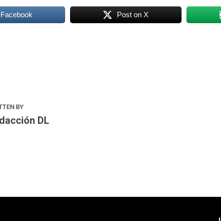
 Facebook
Post on X
k
odon
ail
Compartir
TTEN BY
dacción DL