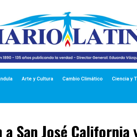
ándula
Arte y Cultura
Cambio Climático
Ciencia y 
 a San José California 