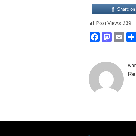
Share on
Post Views:
239
Faceboo
Mast
Em
WRI
Re