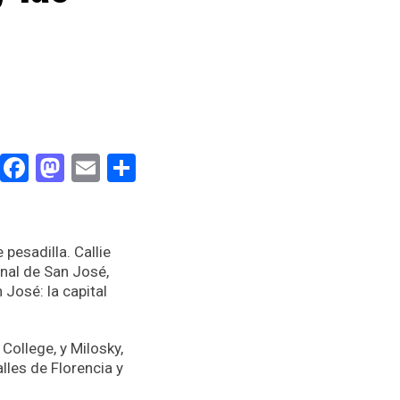
Facebook
Mastodon
Email
Compartir
pesadilla. Callie
onal de San José,
José: la capital
College, y Milosky,
lles de Florencia y