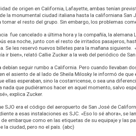
lidad de origen en California, Lafayette, ambas tenían previst
de la monumental ciudad italiana hasta la californiana San J
a tomar el resto del grupo. Sin embargo, los problemas com
ncia fue cancelado a última hora y la compañía, la alemana L
ús esa noche, junto con el resto de irritados pasajeros, has
a. Se les reservó nuevos billetes para la mañana siguiente.
ía ir bien», relató Callie Zucker a la web del periódico de Sa
a debían seguir rumbo a California. Pero cuando llevaban dos 
n el asiento de al lado de Sheila Milosky le informó de que 
ue ellas esperaban, sino la costarricense, o sea una diferen
ía nada que pudiéramos hacer en aquel momento, salvo espe
é», explica Zucker.
 SJO era el código del aeropuerto de San José de California
iente a esas instalaciones es SJC. «Eso lo sé ahora», se la
s de embarque como en las etiquetas de su equipaje y las pa
 la ciudad, pero no el país. (abc)