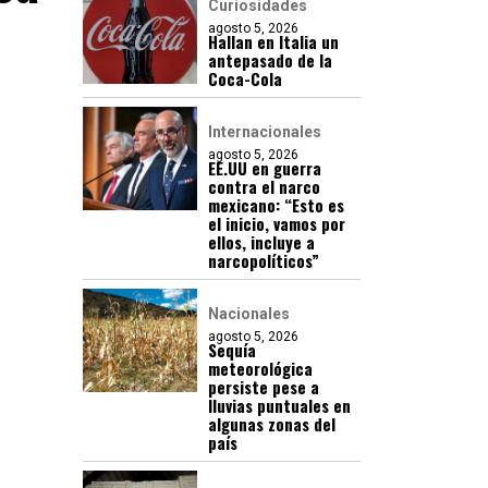
Curiosidades
agosto 5, 2026
Hallan en Italia un
antepasado de la
Coca-Cola
Internacionales
agosto 5, 2026
EE.UU en guerra
contra el narco
mexicano: “Esto es
el inicio, vamos por
ellos, incluye a
narcopolíticos”
Nacionales
agosto 5, 2026
Sequía
meteorológica
persiste pese a
lluvias puntuales en
algunas zonas del
país