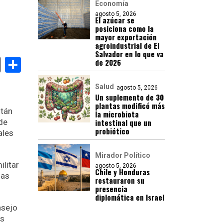
Economía
agosto 5, 2026
El azúcar se
posiciona como la
mayor exportación
agroindustrial de El
Salvador en lo que va
book
stodon
Email
Compartir
de 2026
Salud
agosto 5, 2026
Un suplemento de 30
plantas modificó más
stán
la microbiota
de
intestinal que un
probiótico
ales
Mirador Político
litar
agosto 5, 2026
Chile y Honduras
zas
restauraron su
presencia
diplomática en Israel
nsejo
os