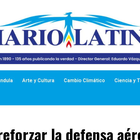
ándula
Arte y Cultura
Cambio Climático
Ciencia y 
reforzar la defensa aér