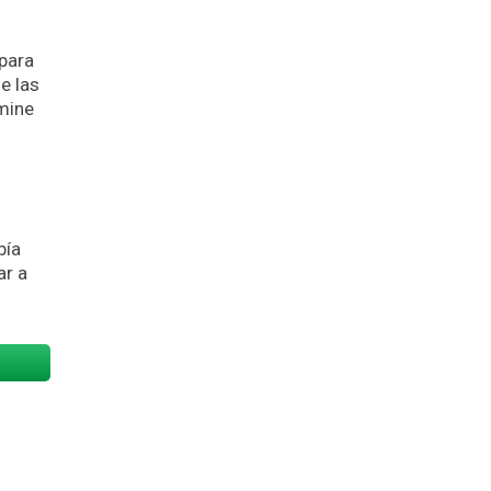
 para
e las
rmine
bía
ar a