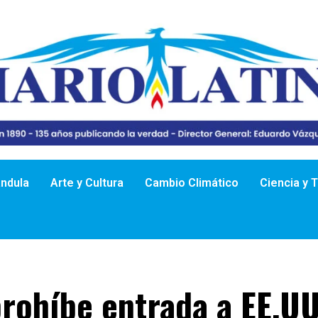
ándula
Arte y Cultura
Cambio Climático
Ciencia y 
rohíbe entrada a EE.UU