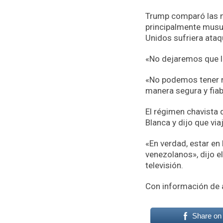
Trump comparó las n
principalmente musul
Unidos sufriera ata
«No dejaremos que l
«No podemos tener mi
manera segura y fiab
El régimen chavista 
Blanca y dijo que vi
«En verdad, estar en
venezolanos», dijo e
televisión.
Con información de a
Share on