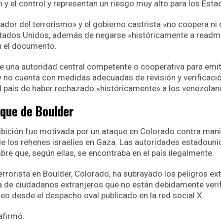
n y el control y representan un riesgo muy alto para los Est
ador del terrorismo» y el gobierno castrista «no coopera ni
tados Unidos, además de negarse «históricamente a readmit
n el documento.
e una autoridad central competente o cooperativa para emit
 no cuenta con medidas adecuadas de revisión y verificación
l país de haber rechazado «históricamente» a los venezola
aque de Boulder
ibición fue motivada por un ataque en Colorado contra man
 de los rehenes israelíes en Gaza. Las autoridades estadoun
bre que, según ellas, se encontraba en el país ilegalmente.
terrorista en Boulder, Colorado, ha subrayado los peligros e
a de ciudadanos extranjeros que no están debidamente veri
eo desde el despacho oval publicado en la red social X.
afirmó.