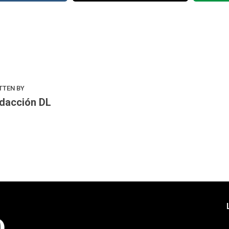
k
odon
ail
Compartir
TTEN BY
dacción DL