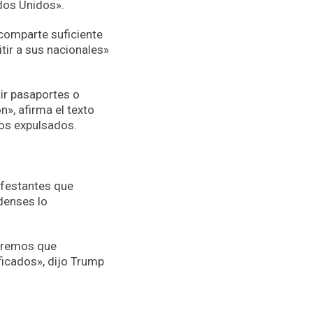
ados Unidos».
 comparte suficiente
ir a sus nacionales»
ir pasaportes o
», afirma el texto
nos expulsados.
ifestantes que
idenses lo
xtremos que
ficados», dijo Trump