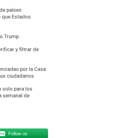
de países
ó que Estados
vo Trump.
icar y filtrar de
unciadas por la Casa
 sus ciudadanos.
 solo para los
ma semanal de
Follow us