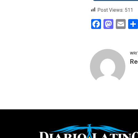
Post Views:
511
Faceboo
Mast
Em
WRI
Re