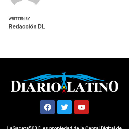
WRITTEN BY
Redacción DL
LaGaceta503© es propiedad de la Cental Digital de