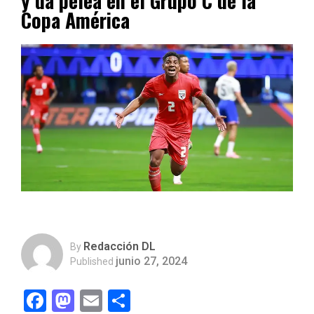
y da pelea en el Grupo C de la
Copa América
Redacción DL
By
junio 27, 2024
Published
Facebook
Mastodon
Email
Compartir