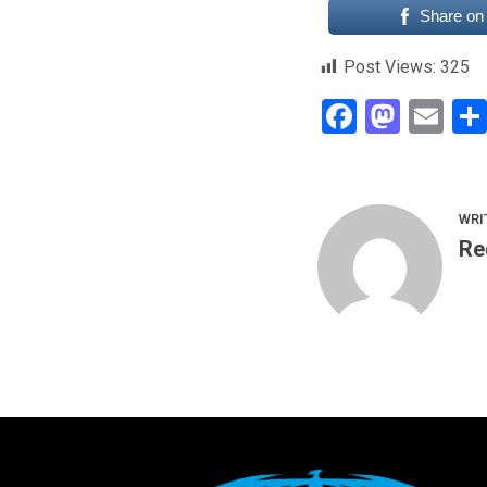
Share on
Post Views:
325
Faceboo
Mast
Em
WRI
Re