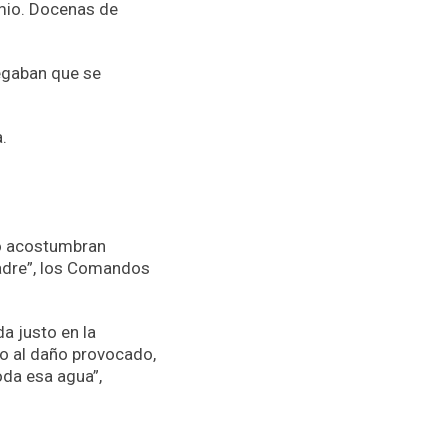
mio. Docenas de
legaban que se
.
o acostumbran
madre”, los Comandos
da justo en la
do al daño provocado,
oda esa agua”,