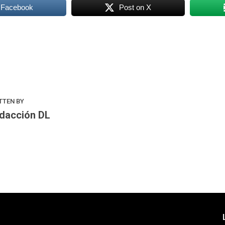
 Facebook
Post on X
k
odon
ail
Compartir
TTEN BY
dacción DL