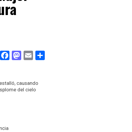
ura
Facebook
Mastodon
Email
Compartir
 estalló, causando
splome del cielo
ncia