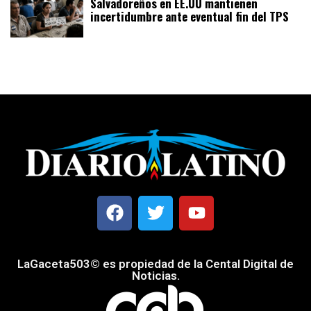
Salvadoreños en EE.UU mantienen
incertidumbre ante eventual fin del TPS
LaGaceta503© es propiedad de la Cental Digital de
Noticias.