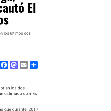
cautó El
os
Facebook
Mastodon
Email
Compartir
or en los dos
e un estimado de más
as que durante 2017