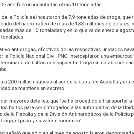
ente año fueron incautadas otras 10 toneladas.
 de la Policía se incautaron de 7,9 toneladas de droga, que t
cado del narcotráfico de más de 183 millones de dólares, 
adas más de 10 toneladas y en lo que va de enero a agost
 toneladas.
ativo antidrogas, efectivos de las respectivas unidades nava
la Policía Nacional Civil, PNC, interceptaron una embarcac
erminado de bultos con supuesta droga sin establecer canti
aba
a a 200 millas náuticas al sur de la costa de Acajutla y era 
tidad se mantiene en secreto.
 dar mayores detalles, que “se ha procedido a transportar a t
n los bultos para ser entregados a las autoridades de la Uni
o de la Fiscalía y de la División Antinarcóticos de la Policía 
 droga, el peso y su valor económico”.
dad señaló que sólo en el mes de agosto fueron decomisada