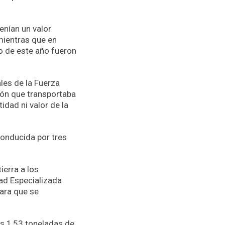
enían un valor
mientras que en
o de este año fueron
les de la Fuerza
ión que transportaba
dad ni valor de la
conducida por tres
ierra a los
dad Especializada
para que se
s 1,53 toneladas de