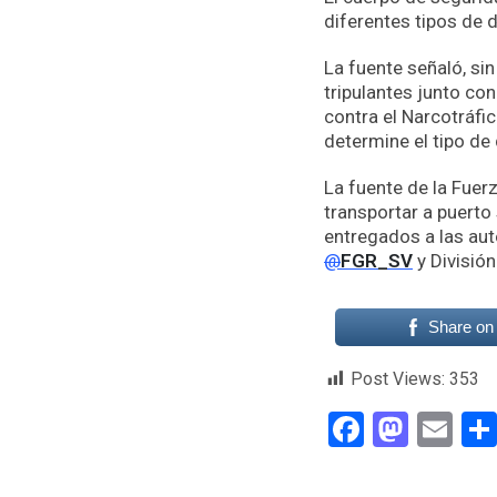
diferentes tipos de 
La fuente señaló, sin
tripulantes junto co
contra el Narcotráfic
determine el tipo de
La fuente de la Fuer
transportar a puerto 
entregados a las aut
@
FGR_SV
y División
Share on
Post Views:
353
Faceboo
Mast
Em