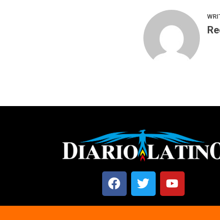
WRI
Re