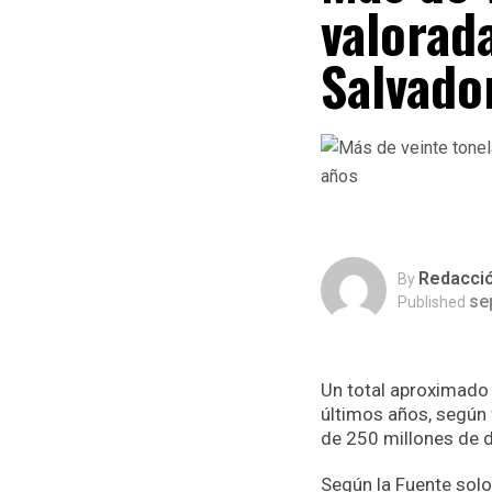
valorad
Salvado
Redacci
By
se
Published
Un total aproximado 
últimos años, según 
de 250 millones de d
Según la Fuente sol