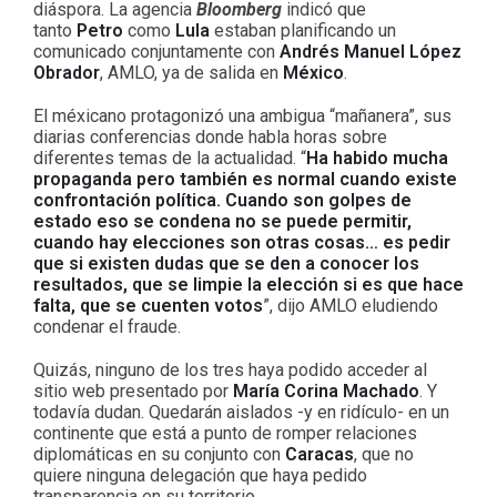
diáspora. La agencia
Bloomberg
indicó que
tanto
Petro
como
Lula
estaban planificando un
comunicado conjuntamente con
Andrés Manuel López
Obrador
, AMLO, ya de salida en
México
.
El méxicano protagonizó una ambigua “mañanera”, sus
diarias conferencias donde habla horas sobre
diferentes temas de la actualidad. “
Ha habido mucha
propaganda pero también es normal cuando existe
confrontación política. Cuando son golpes de
estado eso se condena no se puede permitir,
cuando hay elecciones son otras cosas… es pedir
que si existen dudas que se den a conocer los
resultados, que se limpie la elección si es que hace
falta, que se cuenten votos
”, dijo AMLO eludiendo
condenar el fraude.
Quizás, ninguno de los tres haya podido acceder al
sitio web presentado por
María Corina Machado
. Y
todavía dudan. Quedarán aislados -y en ridículo- en un
continente que está a punto de romper relaciones
diplomáticas en su conjunto con
Caracas
, que no
quiere ninguna delegación que haya pedido
transparencia en su territorio.