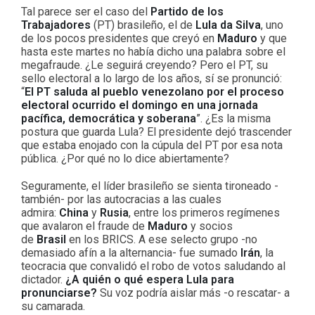
Tal parece ser el caso del
Partido de los
Trabajadores
(PT) brasileño, el de
Lula da Silva
, uno
de los pocos presidentes que creyó en
Maduro
y que
hasta este martes no había dicho una palabra sobre el
megafraude. ¿Le seguirá creyendo? Pero el PT, su
sello electoral a lo largo de los años, sí se pronunció:
“
El PT saluda al pueblo venezolano por el proceso
electoral ocurrido el domingo en una jornada
pacífica, democrática y soberana
”. ¿Es la misma
postura que guarda Lula? El presidente dejó trascender
que estaba enojado con la cúpula del PT por esa nota
pública. ¿Por qué no lo dice abiertamente?
Seguramente, el líder brasileño se sienta tironeado -
también- por las autocracias a las cuales
admira:
China
y
Rusia
, entre los primeros regímenes
que avalaron el fraude de
Maduro
y socios
de
Brasil
en los BRICS. A ese selecto grupo -no
demasiado afín a la alternancia- fue sumado
Irán
, la
teocracia que convalidó el robo de votos saludando al
dictador.
¿A quién o qué espera Lula para
pronunciarse?
Su voz podría aislar más -o rescatar- a
su camarada.