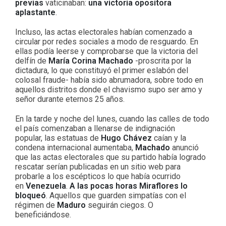
previas
vaticinaban:
una victoria opositora
aplastante
.
Incluso, las actas electorales habían comenzado a
circular por redes sociales a modo de resguardo. En
ellas podía leerse y comprobarse que la victoria del
delfín de
María Corina Machado
-proscrita por la
dictadura, lo que constituyó el primer eslabón del
colosal fraude- había sido abrumadora, sobre todo en
aquellos distritos donde el chavismo supo ser amo y
señor durante eternos 25 años.
En la tarde y noche del lunes, cuando las calles de todo
el país comenzaban a llenarse de indignación
popular, las estatuas de
Hugo Chávez
caían y la
condena internacional aumentaba,
Machado
anunció
que las actas electorales que su partido había logrado
rescatar serían publicadas en un sitio web para
probarle a los escépticos lo que había ocurrido
en
Venezuela
.
A las pocas horas Miraflores lo
bloqueó
. Aquellos que guarden simpatías con el
régimen de
Maduro
seguirán ciegos. O
beneficiándose.