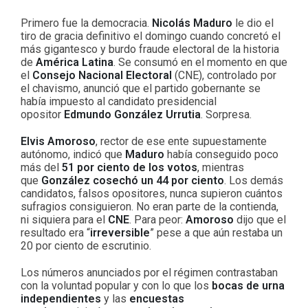
Primero fue la democracia.
Nicolás Maduro
le dio el
tiro de gracia definitivo el domingo cuando concretó el
más gigantesco y burdo fraude electoral de la historia
de
América Latina
. Se consumó en el momento en que
el
Consejo Nacional Electoral
(CNE), controlado por
el chavismo, anunció que el partido gobernante se
había impuesto al candidato presidencial
opositor
Edmundo González Urrutia
. Sorpresa.
Elvis Amoroso
, rector de ese ente supuestamente
autónomo, indicó que
Maduro
había conseguido poco
más del
51 por ciento de los votos
, mientras
que
González cosechó un 44 por ciento
. Los demás
candidatos, falsos opositores, nunca supieron cuántos
sufragios consiguieron. No eran parte de la contienda,
ni siquiera para el
CNE
. Para peor:
Amoroso
dijo que el
resultado era “
irreversible
” pese a que aún restaba un
20 por ciento de escrutinio.
Los números anunciados por el régimen contrastaban
con la voluntad popular y con lo que los
bocas de urna
independientes
y las
encuestas