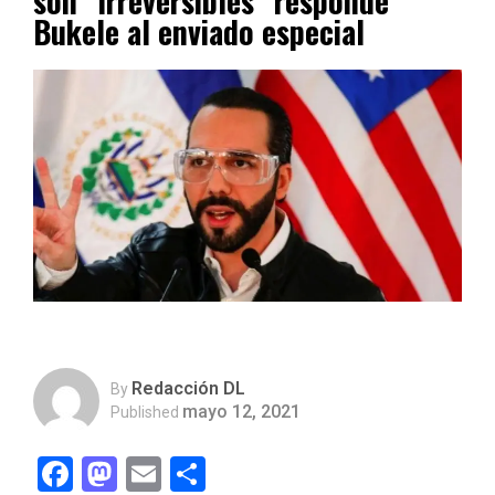
son “irreversibles” responde
Bukele al enviado especial
Redacción DL
By
mayo 12, 2021
Published
Facebook
Mastodon
Email
Compartir