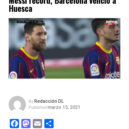
Messi récord, Barcelona venció a
Huesca
Redacción DL
By
marzo 15, 2021
Published
Facebook
Mastodon
Email
Compartir