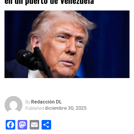
en un puerto de Venezuela
Redacción DL
By
diciembre 30, 2025
Published
Facebook
Mastodon
Email
Compartir