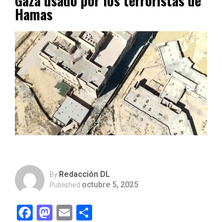
Gaza usado por los terroristas de
Hamas
Redacción DL
By
octubre 5, 2025
Published
Facebook
Mastodon
Email
Compartir