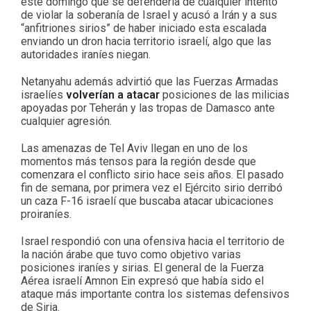
este domingo que se defendería de cualquier intento
de violar la soberanía de Israel y acusó a Irán y a sus
“anfitriones sirios” de haber iniciado esta escalada
enviando un dron hacia territorio israelí, algo que las
autoridades iraníes niegan.
Netanyahu además advirtió que las Fuerzas Armadas
israelíes
volverían a atacar
posiciones de las milicias
apoyadas por Teherán y las tropas de Damasco ante
cualquier agresión.
Las amenazas de Tel Aviv llegan en uno de los
momentos más tensos para la región desde que
comenzara el conflicto sirio hace seis años. El pasado
fin de semana, por primera vez el Ejército sirio derribó
un caza F-16 israelí que buscaba atacar ubicaciones
proiraníes.
Israel respondió con una ofensiva hacia el territorio de
la nación árabe que tuvo como objetivo varias
posiciones iraníes y sirias. El general de la Fuerza
Aérea israelí Amnon Ein expresó que había sido el
ataque más importante contra los sistemas defensivos
de Siria.