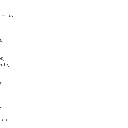
e— los
,
os,
ente,
o
a.
no el