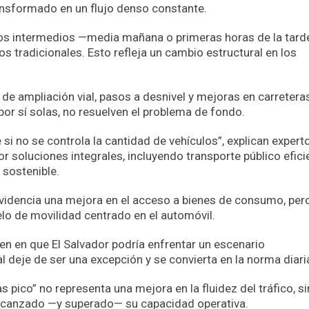
ransformado en un flujo denso constante.
ios intermedios —media mañana o primeras horas de la tard
os tradicionales. Esto refleja un cambio estructural en los
e ampliación vial, pasos a desnivel y mejoras en carreteras
por sí solas, no resuelven el problema de fondo.
si no se controla la cantidad de vehículos”, explican expert
 soluciones integrales, incluyendo transporte público efici
 sostenible.
evidencia una mejora en el acceso a bienes de consumo, per
lo de movilidad centrado en el automóvil.
den en que El Salvador podría enfrentar un escenario
al deje de ser una excepción y se convierta en la norma diari
s pico” no representa una mejora en la fluidez del tráfico, si
alcanzado —y superado— su capacidad operativa.