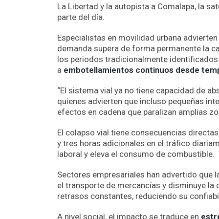
La Libertad y la autopista a Comalapa, la sa
parte del día.
Especialistas en movilidad urbana advierten
demanda supera de forma permanente la cap
los periodos tradicionalmente identificado
a
embotellamientos continuos desde temp
“El sistema vial ya no tiene capacidad de a
quienes advierten que incluso pequeñas in
efectos en cadena que paralizan amplias zon
El colapso vial tiene consecuencias directa
y tres horas adicionales en el tráfico diaria
laboral y eleva el consumo de combustible.
Sectores empresariales han advertido que l
el transporte de mercancías y disminuye la c
retrasos constantes, reduciendo su confiabi
A nivel social, el impacto se traduce en
estr