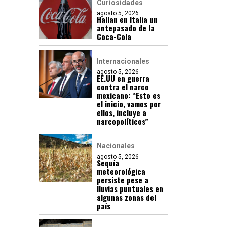
Curiosidades
agosto 5, 2026
Hallan en Italia un
antepasado de la
Coca-Cola
Internacionales
agosto 5, 2026
EE.UU en guerra
contra el narco
mexicano: “Esto es
el inicio, vamos por
ellos, incluye a
narcopolíticos”
Nacionales
agosto 5, 2026
Sequía
meteorológica
persiste pese a
lluvias puntuales en
algunas zonas del
país