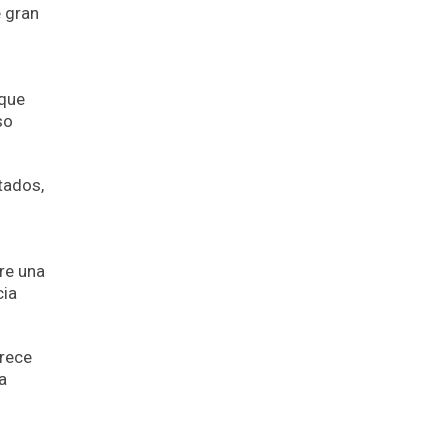
e gran
 que
so
tados,
re una
cia
arece
a