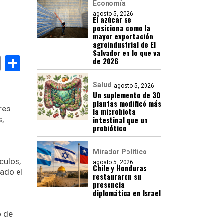
Economía
agosto 5, 2026
El azúcar se
posiciona como la
mayor exportación
agroindustrial de El
Salvador en lo que va
book
stodon
Email
Compartir
de 2026
Salud
agosto 5, 2026
Un suplemento de 30
plantas modificó más
res
la microbiota
s,
intestinal que un
probiótico
Mirador Político
culos,
agosto 5, 2026
Chile y Honduras
ado el
restauraron su
presencia
diplomática en Israel
o de