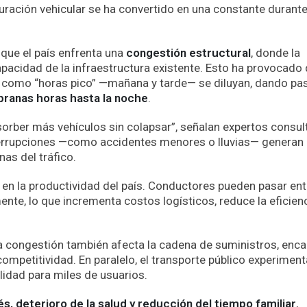
turación vehicular se ha convertido en una constante durant
 que el país enfrenta una
congestión estructural
, donde la
acidad de la infraestructura existente. Esto ha provocado
s como “horas pico” —mañana y tarde— se diluyan, dando pa
ranas horas hasta la noche
.
bsorber más vehículos sin colapsar”, señalan expertos consul
terrupciones —como accidentes menores o lluvias— generan
as del tráfico.
s en la productividad del país. Conductores pueden pasar ent
mente, lo que incrementa costos logísticos, reduce la eficien
a congestión también afecta la cadena de suministros, enc
ompetitividad. En paralelo, el transporte público experiment
lidad para miles de usuarios.
és, deterioro de la salud y reducción del tiempo familiar
,