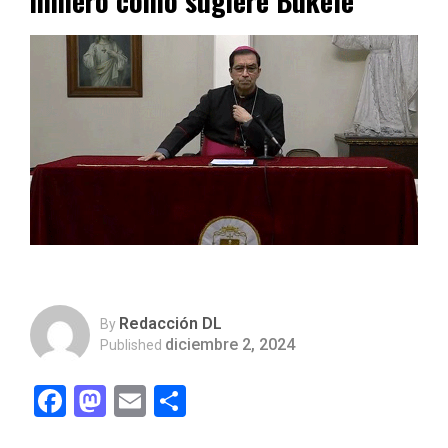
minero como sugiere Bukele
Redacción DL
By
diciembre 2, 2024
Published
Facebook
Mastodon
Email
Compartir