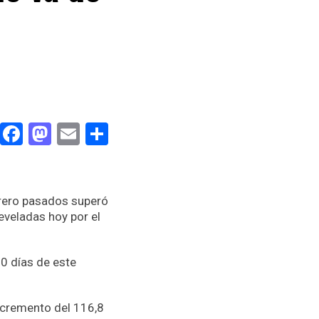
Facebook
Mastodon
Email
Compartir
ebrero pasados superó
eveladas hoy por el
10 días de este
ncremento del 116,8