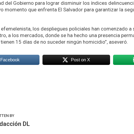
d del Gobierno para lograr disminuir los índices delincuenci
o momento que enfrenta El Salvador para garantizar la seg
efemelenista, los despliegues policiales han comenzado a s
entro, a los mercados, donde se ha hecho una presencia perma
 tienen 15 días de no suceder ningún homicidio”, aseveró.
 Facebook
Post on X
k
odon
ail
Compartir
TTEN BY
dacción DL