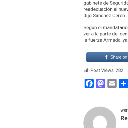
gabinete de Segurida
readecuación al nuev
dijo Sánchez Cerén.
Según el mandatario 
ver a la parte del c
la fuerza Armada, ya
Share on
Post Views:
282
Faceboo
Mast
Em
WRI
Re