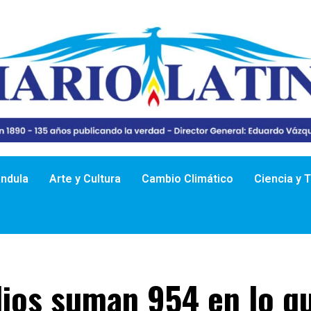
ándula
Arte y Cultura
Cambio Climático
Ciencia y 
ios suman 954 en lo qu