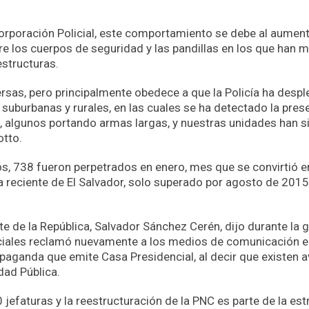
Corporación Policial, este comportamiento se debe al aumen
e los cuerpos de seguridad y las pandillas en los que han m
structuras.
rsas, pero principalmente obedece a que la Policía ha desp
suburbanas y rurales, en las cuales se ha detectado la pres
s), algunos portando armas largas, y nuestras unidades han 
otto.
os, 738 fueron perpetrados en enero, mes que se convirtió 
ria reciente de El Salvador, solo superado por agosto de 201
nte de la República, Salvador Sánchez Cerén, dijo durante la
iales reclamó nuevamente a los medios de comunicación el 
aganda que emite Casa Presidencial, al decir que existen a
dad Pública.
 jefaturas y la reestructuración de la PNC es parte de la est