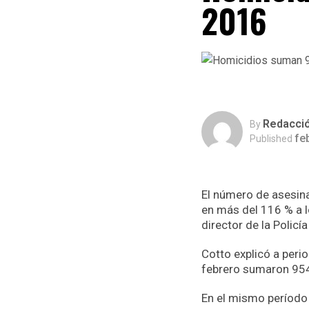
2016
Redacci
By
fe
Published
El número de asesina
en más del 116 % a l
director de la Policí
Cotto explicó a peri
febrero sumaron 954,
En el mismo período 