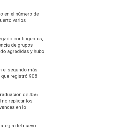
to en el número de
uerto varios
legado contingentes,
encia de grupos
sido agredidas y hubo
en el segundo más
5 que registró 908
 graduación de 456
no replicar los
vances en lo
rategia del nuevo