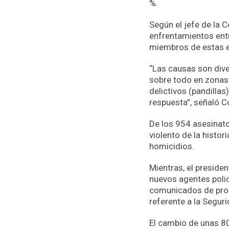
%.
Según el jefe de la 
enfrentamientos entr
miembros de estas e
“Las causas son dive
sobre todo en zonas 
delictivos (pandilla
respuesta”, señaló C
De los 954 asesinat
violento de la histo
homicidios.
Mientras, el preside
nuevos agentes polic
comunicados de prop
referente a la Seguri
El cambio de unas 80