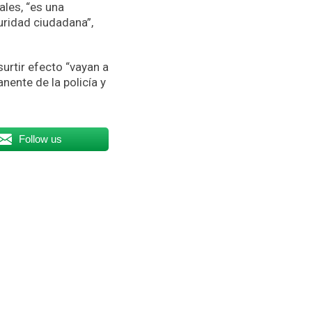
ales, “es una
uridad ciudadana”,
urtir efecto “vayan a
nente de la policía y
Follow us