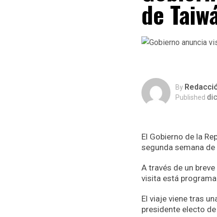
de Taiw
Redacci
By
di
Published
El Gobierno de la Rep
segunda semana de 
A través de un breve
visita está programa
El viaje viene tras 
presidente electo de