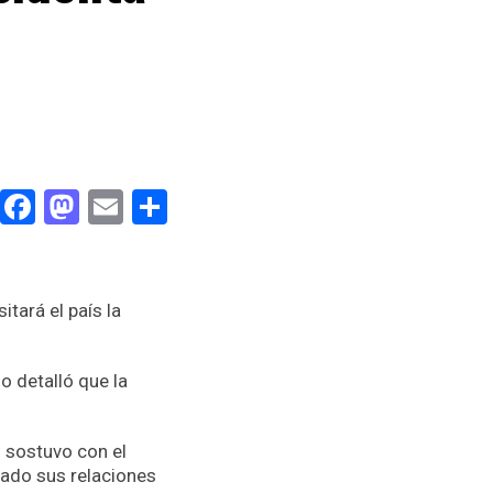
Facebook
Mastodon
Email
Compartir
itará el país la
o detalló que la
i sostuvo con el
mado sus relaciones