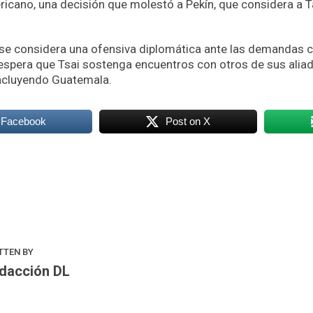
ricano, una decisión que molestó a Pekín, que considera a
e se considera una ofensiva diplomática ante las demandas 
e espera que Tsai sostenga encuentros con otros de sus alia
ncluyendo Guatemala.
 Facebook
Post on X
k
odon
ail
Compartir
TTEN BY
dacción DL