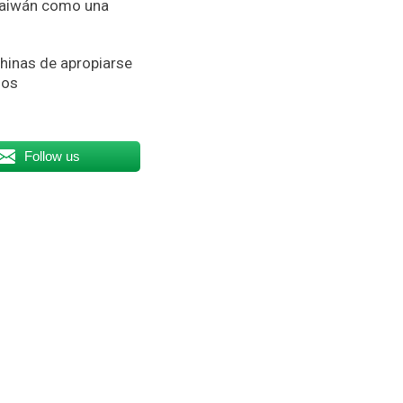
 Taiwán como una
chinas de apropiarse
dos
Follow us