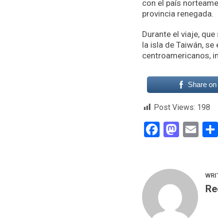
con el país norteame
provincia renegada.
Durante el viaje, qu
la isla de Taiwán, s
centroamericanos, i
Share on
Post Views:
198
Faceboo
Mast
Em
WRI
Re