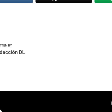
k
odon
ail
Compartir
TTEN BY
dacción DL