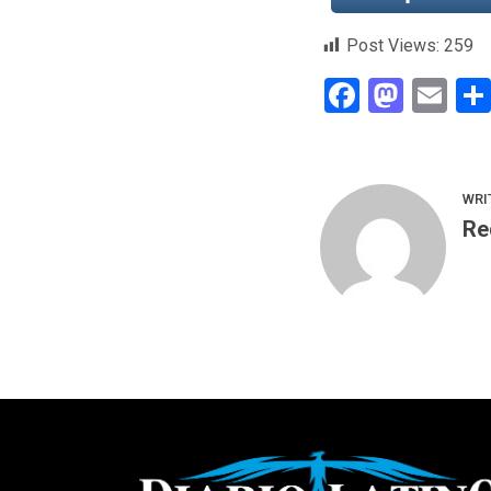
Post Views:
259
Faceboo
Mast
Em
WRI
Re