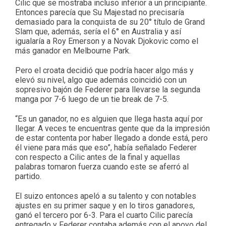
Cilic que se mostraba incluso inferior a un principiante.
Entonces parecía que Su Majestad no precisaría
demasiado para la conquista de su 20° título de Grand
Slam que, además, sería el 6° en Australia y así
igualaría a Roy Emerson y a Novak Djokovic como el
más ganador en Melbourne Park.
Pero el croata decidió que podría hacer algo más y
elevó su nivel, algo que además coincidió con un
sopresivo bajón de Federer para llevarse la segunda
manga por 7-6 luego de un tie break de 7-5.
“Es un ganador, no es alguien que llega hasta aquí por
llegar. A veces te encuentras gente que da la impresión
de estar contenta por haber llegado a donde está, pero
él viene para más que eso”, había señalado Federer
con respecto a Cilic antes de la final y aquellas
palabras tomaron fuerza cuando este se aferró al
partido.
El suizo entonces apeló a su talento y con notables
ajustes en su primer saque y en lo tiros ganadores,
ganó el tercero por 6-3. Para el cuarto Cilic parecía
entregado y Federer contaba además con el apoyo del