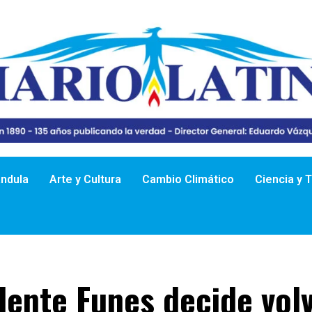
ándula
Arte y Cultura
Cambio Climático
Ciencia y 
dente Funes decide volv