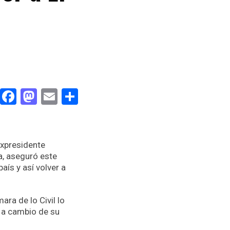
Facebook
Mastodon
Email
Compartir
expresidente
a, aseguró este
aís y así volver a
ara de lo Civil lo
a a cambio de su