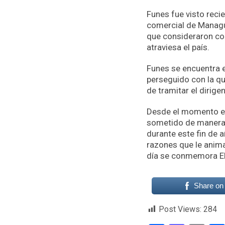
Funes fue visto rec
comercial de Managu
que consideraron com
atraviesa el país.
Funes se encuentra e
perseguido con la qu
de tramitar el dirig
Desde el momento en 
sometido de manera r
durante este fin de 
razones que le anima
día se conmemora El 
Share on
Post Views:
284