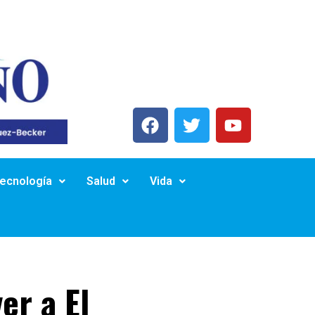
Tecnología
Salud
Vida
er a El