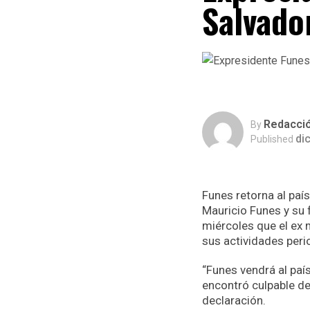
Salvado
Redacci
By
di
Published
Funes retorna al paí
Mauricio Funes y su 
miércoles que el ex m
sus actividades perio
“Funes vendrá al país
encontró culpable de
declaración.