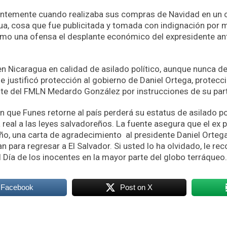
ientemente cuando realizaba sus compras de Navidad en un 
a, cosa que fue publicitada y tomada con indignación por
o una ofensa el desplante económico del expresidente ante 
n Nicaragua en calidad de asilado político, aunque nunca d
e justificó protección al gobierno de Daniel Ortega, protec
ente del FMLN Medardo González por instrucciones de su par
que Funes retorne al país perderá su estatus de asilado pol
eal a las leyes salvadoreños. La fuente asegura que el ex 
año, una carta de agradecimiento al presidente Daniel Orteg
n para regresar a El Salvador. Si usted lo ha olvidado, le r
Día de los inocentes en la mayor parte del globo terráqueo
 Facebook
Post on X