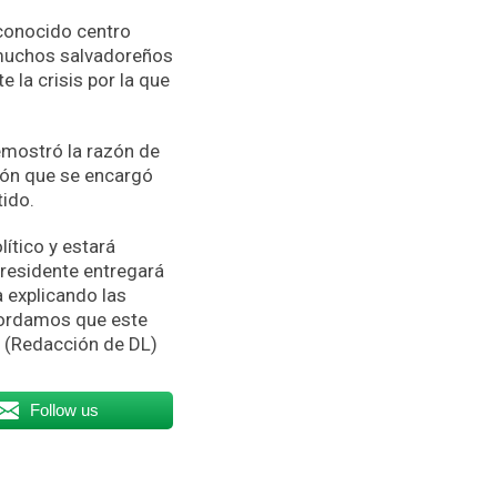
conocido centro
 muchos salvadoreños
la crisis por la que
emostró la razón de
ción que se encargó
tido.
ítico y estará
presidente entregará
a explicando las
ecordamos que este
. (Redacción de DL)
Follow us