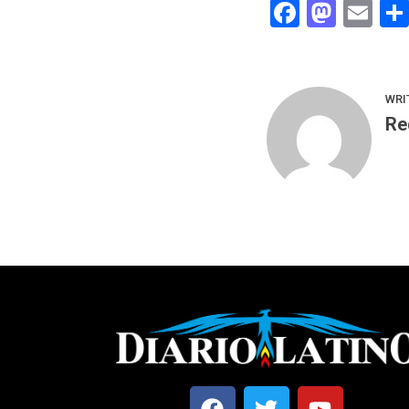
Faceboo
Mast
Em
WRI
Re