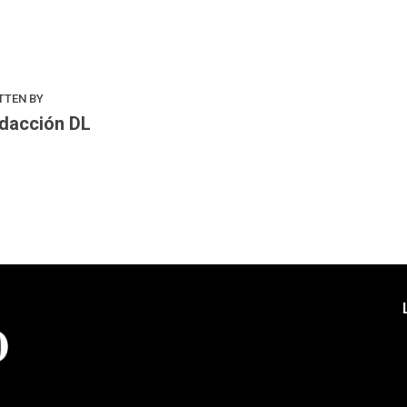
k
odon
ail
Compartir
TTEN BY
dacción DL