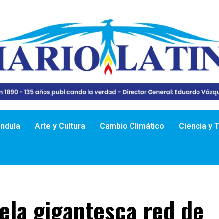
ándula
Arte y Cultura
Cambio Climático
Ciencia y 
ela gigantesca red de