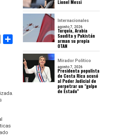
Lionel Messi
Internacionales
agosto 7, 2026
Turquía, Arabia
Saudita y Pakistán
book
stodon
Email
Compartir
arman su propia
OTAN
Mirador Político
agosto 7, 2026
Presidenta populista
de Costa Rica acusó
al Poder Judicial de
perpetrar un “golpe
de Estado”
izada.
s
al
ticas
tado