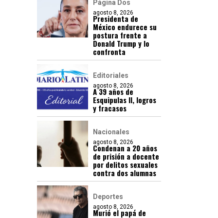
Página Dos
agosto 8, 2026
Presidenta de
México endurece su
postura frente a
Donald Trump y lo
confronta
Editoriales
agosto 8, 2026
A 39 años de
Esquipulas II, logros
y fracasos
Nacionales
agosto 8, 2026
Condenan a 20 años
de prisión a docente
por delitos sexuales
contra dos alumnas
Deportes
agosto 8, 2026
Murió el papá de