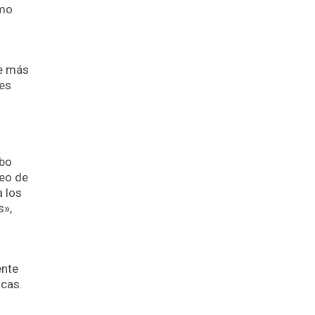
omo
de más
les
abo
peo de
a los
s»,
ente
icas.