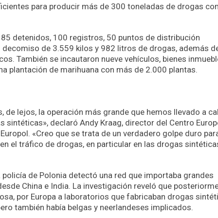
ficientes para producir más de 300 toneladas de drogas c
 85 detenidos, 100 registros, 50 puntos de distribución
el decomiso de 3.559 kilos y 982 litros de drogas, además 
icos. También se incautaron nueve vehículos, bienes inmueb
una plantación de marihuana con más de 2.000 plantas.
s, de lejos, la operación más grande que hemos llevado a c
s sintéticas», declaró Andy Kraag, director del Centro Euro
Europol. «Creo que se trata de un verdadero golpe duro par
 el tráfico de drogas, en particular en las drogas sintética
policía de Polonia detectó una red que importaba grandes
esde China e India. La investigación reveló que posteriorm
sa, por Europa a laboratorios que fabricaban drogas sintét
pero también había belgas y neerlandeses implicados.