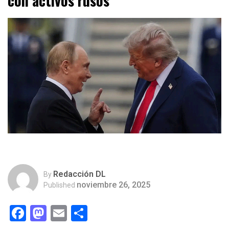
con activos rusos
Redacción DL
By
noviembre 26, 2025
Published
Facebook
Mastodon
Email
Compartir