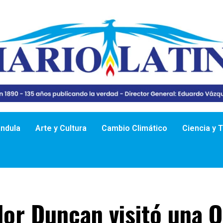
ándula
Arte y Cultura
Cambio Climático
Ciencia y 
or Duncan visitó una 