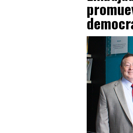
promuev
democra