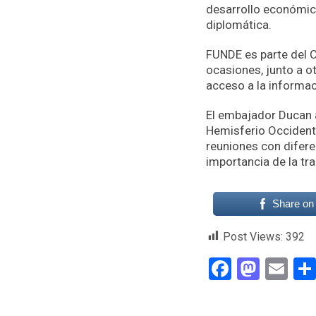
desarrollo económico
diplomática.
FUNDE es parte del C
ocasiones, junto a o
acceso a la informac
El embajador Ducan 
Hemisferio Occidenta
reuniones con difere
importancia de la tr
Share on
Post Views:
392
Faceboo
Mast
Em