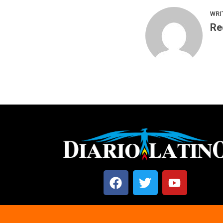
WRI
Re