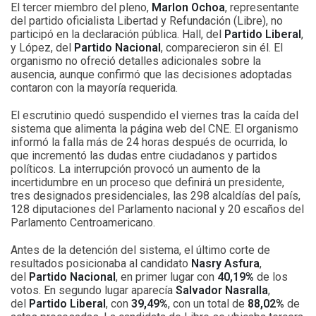
El tercer miembro del pleno,
Marlon Ochoa
, representante
del partido oficialista Libertad y Refundación (Libre), no
participó en la declaración pública. Hall, del
Partido Liberal
,
y López, del
Partido Nacional
, comparecieron sin él. El
organismo no ofreció detalles adicionales sobre la
ausencia, aunque confirmó que las decisiones adoptadas
contaron con la mayoría requerida.
El escrutinio quedó suspendido el viernes tras la caída del
sistema que alimenta la página web del CNE. El organismo
informó la falla más de 24 horas después de ocurrida, lo
que incrementó las dudas entre ciudadanos y partidos
políticos. La interrupción provocó un aumento de la
incertidumbre en un proceso que definirá un presidente,
tres designados presidenciales, las 298 alcaldías del país,
128 diputaciones del Parlamento nacional y 20 escaños del
Parlamento Centroamericano.
Antes de la detención del sistema, el último corte de
resultados posicionaba al candidato
Nasry Asfura
,
del
Partido Nacional
, en primer lugar con
40,19%
de los
votos. En segundo lugar aparecía
Salvador Nasralla
,
del
Partido Liberal
, con
39,49%
, con un total de
88,02%
de