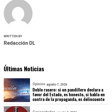
WRITTEN BY
Redacción DL
Últimas Noticias
Opinión
agosto 7, 2026
Doble rasero: si un pandillero declara a
favor del Estado, es honesto, si habla en
contra de la propaganda, es delincuente
Curiosidades