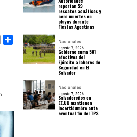
Autoridades
reportan 59
rescates acuáticos y
cero muertes en
playas durante
Fiestas Agostinas
book
stodon
Email
Compartir
Nacionales
agosto 7, 2026
Gobierno suma 581
efectivos del
Ejército a labores de
Seguridad en El
Salvador
Nacionales
o
agosto 7, 2026
Salvadoreños en
EE.UU mantienen
incertidumbre ante
eventual fin del TPS