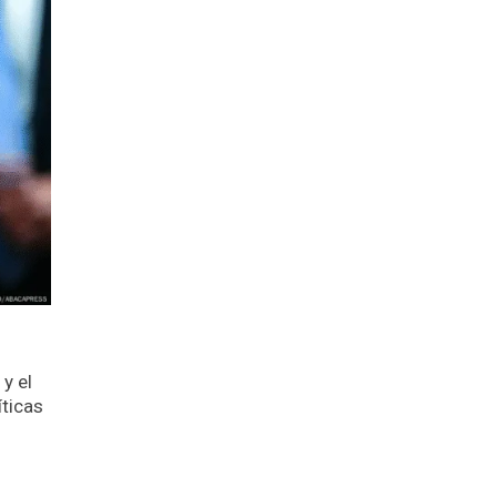
y el
íticas