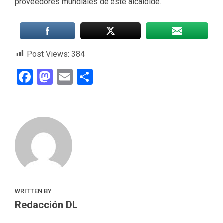
proveedores mundiales de este alcaloide.
Post Views:
384
Facebook
Mastodon
Email
Compartir
WRITTEN BY
Redacción DL