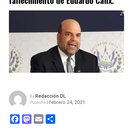
fallecimiento de Eduardo Cálix.
Redacción DL
By
febrero 24, 2021
Published
Facebook
Mastodon
Email
Compartir