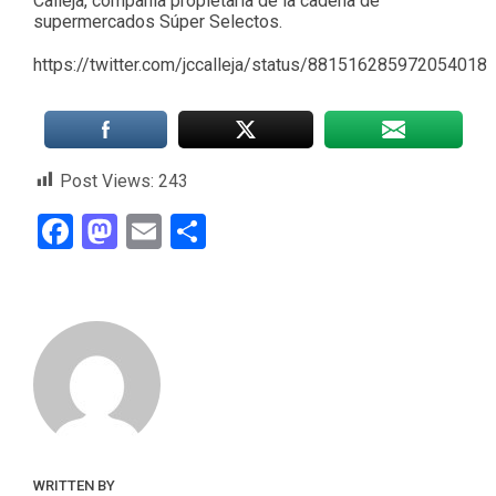
Calleja, compañía propietaria de la cadena de
supermercados Súper Selectos.
https://twitter.com/jccalleja/status/881516285972054018
Post Views:
243
Facebook
Mastodon
Email
Compartir
WRITTEN BY