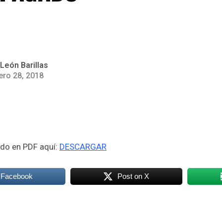
León Barillas
ero 28, 2018
do en PDF aquí:
DESCARGAR
 Facebook
Post on X
k
odon
ail
Compartir