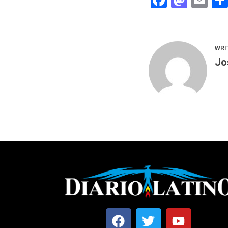
WRI
Jo