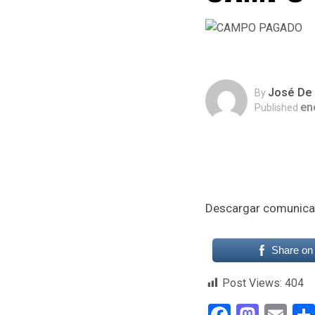
José De 
By
en
Published
Descargar comunica
Share on
Post Views:
404
Faceboo
Mast
Em