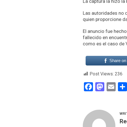
La captura la hizo la
Las autoridades no d
quien proporcione da
El anuncio fue hech
fallecido en encuen
como es el caso de 
Share on
Post Views:
236
Faceboo
Mast
Em
WRI
Re