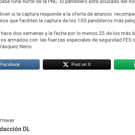
 base rural norte de la PNC. El pandillero está acusado del ho
icen si la captura responde a la oferta de anuncio recompe
tos que faciliten la captura de los 100 pandilleros más peli
o hace dos semanas y la fecha por lo menos 25 de los más 
tros armados con las fuerzas especiales de seguridad FES 
Vásquez Nerio.
 Facebook
Post on X
k
odon
ail
Compartir
TTEN BY
dacción DL