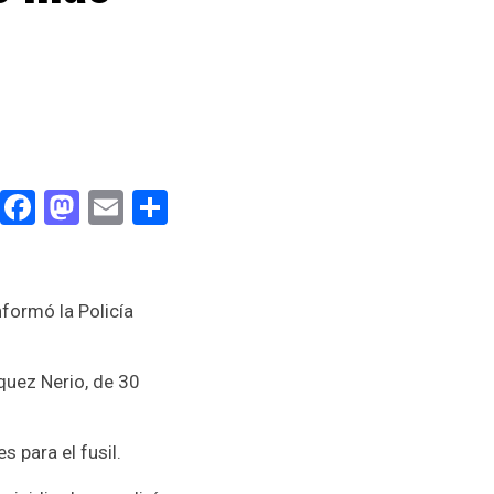
Facebook
Mastodon
Email
Compartir
formó la Policía
quez Nerio, de 30
 para el fusil.