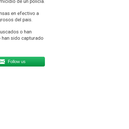
micidio de un policía.
nsas en efectivo a
grosos del pais.
buscados o han
o han sido capturado
Follow us