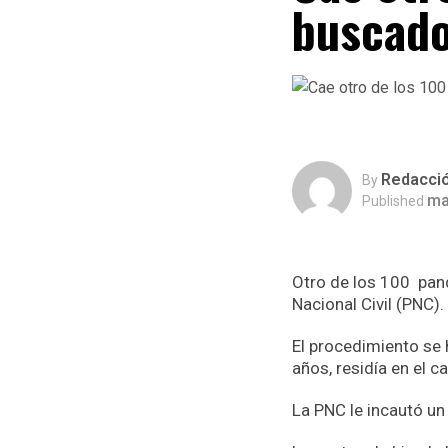
buscad
Redacci
By
ma
Published
Otro de los 100 pand
Nacional Civil (PNC).
El procedimiento se 
años, residía en el c
La PNC le incautó un 