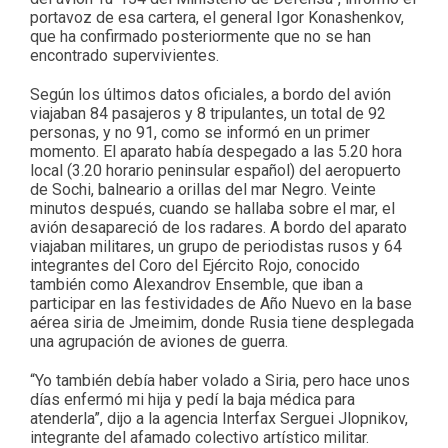
portavoz de esa cartera, el general Igor Konashenkov,
que ha confirmado posteriormente que no se han
encontrado supervivientes.
Según los últimos datos oficiales, a bordo del avión
viajaban 84 pasajeros y 8 tripulantes, un total de 92
personas, y no 91, como se informó en un primer
momento. El aparato había despegado a las 5.20 hora
local (3.20 horario peninsular español) del aeropuerto
de Sochi, balneario a orillas del mar Negro. Veinte
minutos después, cuando se hallaba sobre el mar, el
avión desapareció de los radares. A bordo del aparato
viajaban militares, un grupo de periodistas rusos y 64
integrantes del Coro del Ejército Rojo, conocido
también como Alexandrov Ensemble, que iban a
participar en las festividades de Año Nuevo en la base
aérea siria de Jmeimim, donde Rusia tiene desplegada
una agrupación de aviones de guerra.
“Yo también debía haber volado a Siria, pero hace unos
días enfermó mi hija y pedí la baja médica para
atenderla”, dijo a la agencia Interfax Serguei Jlopnikov,
integrante del afamado colectivo artístico militar.